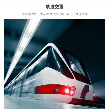
轨道交通
作者:admin 发布时间: 2023-07-14 1859 次浏览