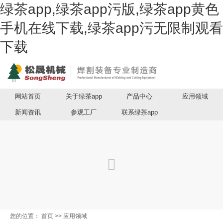
绿茶app,绿茶app污版,绿茶app黄色
手机在线下载,绿茶app污无限制观看
下载
网站首页
关于绿茶app
产品中心
应用领域
新闻资讯
参观工厂
联系绿茶app
您的位置：
首页
>>
应用领域